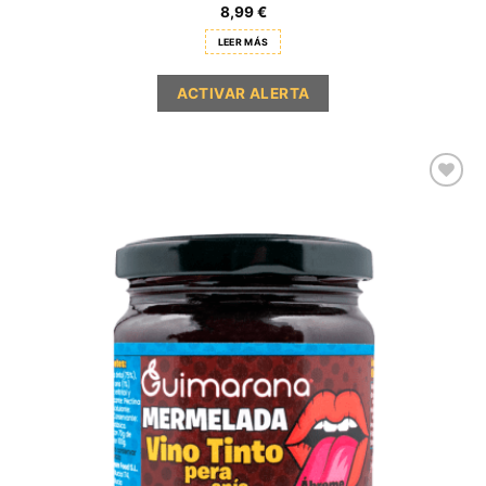
8,99
€
LEER MÁS