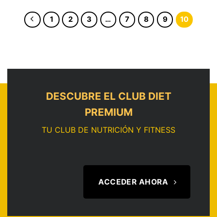
1
2
3
…
7
8
9
10
DESCUBRE EL CLUB DIET
PREMIUM
TU CLUB DE NUTRICIÓN Y FITNESS
ACCEDER AHORA