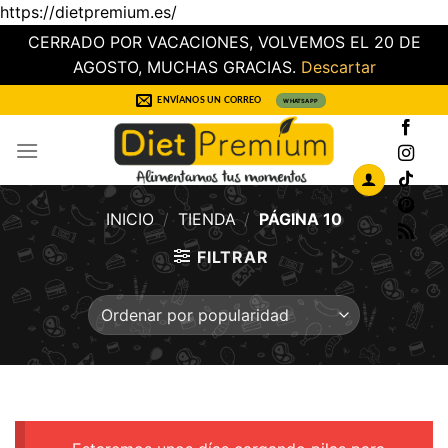
https://dietpremium.es/
CERRADO POR VACACIONES, VOLVEMOS EL 20 DE
AGOSTO, MUCHAS GRACIAS.
Descartar
Saltar
ENVÍANOS UN CORREO
WHATSAPP
al
contenido
INICIO
/
TIENDA
/
PÁGINA 10
FILTRAR