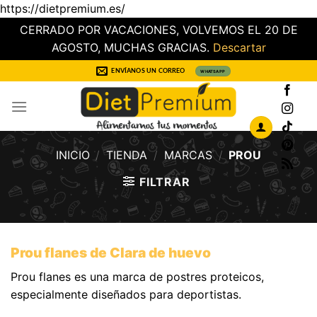
https://dietpremium.es/
CERRADO POR VACACIONES, VOLVEMOS EL 20 DE
AGOSTO, MUCHAS GRACIAS.
Descartar
Saltar
ENVÍANOS UN CORREO
WHATSAPP
al
contenido
INICIO
/
TIENDA
/
MARCAS
/
PROU
FILTRAR
Prou flanes de Clara de huevo
Prou flanes es una marca de postres proteicos,
especialmente diseñados para deportistas.