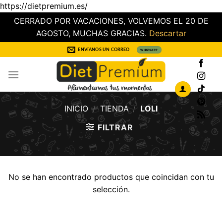
https://dietpremium.es/
CERRADO POR VACACIONES, VOLVEMOS EL 20 DE
AGOSTO, MUCHAS GRACIAS.
Descartar
Saltar
ENVÍANOS UN CORREO
WHATSAPP
al
contenido
INICIO
/
TIENDA
/
LOLI
FILTRAR
No se han encontrado productos que coincidan con tu
selección.