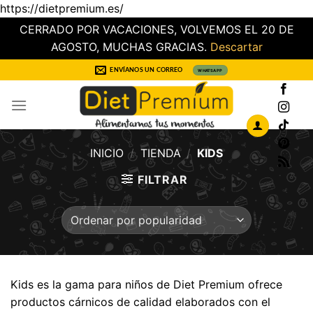
https://dietpremium.es/
CERRADO POR VACACIONES, VOLVEMOS EL 20 DE
AGOSTO, MUCHAS GRACIAS.
Descartar
Saltar
ENVÍANOS UN CORREO
WHATSAPP
al
contenido
INICIO
/
TIENDA
/
KIDS
FILTRAR
Kids es la gama para niños de Diet Premium ofrece
productos cárnicos de calidad elaborados con el