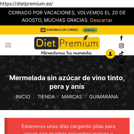
https://dietpremium.es/
CERRADO POR VACACIONES, VOLVEMOS EL 20 DE
AGOSTO, MUCHAS GRACIAS.
Descartar
Saltar
ENVÍANOS UN CORREO
WHATSAPP
al
contenido
Mermelada sin azúcar de vino tinto,
pera y anís
INICIO
/
TIENDA
/
MARCAS
/
GUIMARANA
Estaremos unos días cargando pilas para
volver con muchos proyectos nuevos y