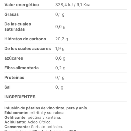
Valor energético
328,4 kJ / 9,1 Kcal
Grasas
0,1 g
De las cuales
0,0 g
saturadas
Hidratos de carbono
20,2 g
De los cuales azucares
1,9 g
azúcares
0,6 g
Fibra alimentaria
0,2 g
Proteínas
0,1 g
Sal
0,1g
INGREDIENTES
Infusión de pétalos de vino tinto, pera y anís.
Edulcorante:
eritritol y sucralosa
Gelificante:
péctina y xantana.
Acidulante:
Ácido Cítrico.
Conservante:
Sorbato potásico.