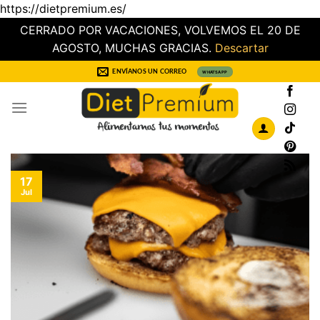
https://dietpremium.es/
CERRADO POR VACACIONES, VOLVEMOS EL 20 DE
AGOSTO, MUCHAS GRACIAS.
Descartar
Saltar
ENVÍANOS UN CORREO
WHATSAPP
al
contenido
17
Jul