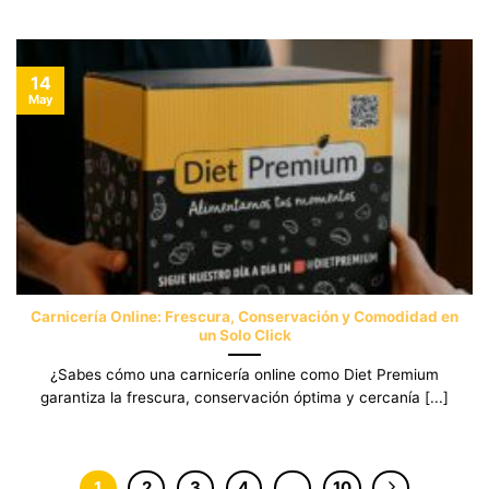
14
May
Carnicería Online: Frescura, Conservación y Comodidad en
un Solo Click
¿Sabes cómo una carnicería online como Diet Premium
garantiza la frescura, conservación óptima y cercanía [...]
1
2
3
4
…
10