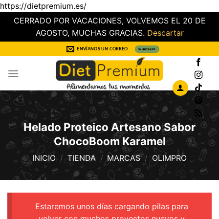
https://dietpremium.es/
CERRADO POR VACACIONES, VOLVEMOS EL 20 DE
AGOSTO, MUCHAS GRACIAS.
Descartar
Saltar
ENVÍANOS UN CORREO
WHATSAPP
al
contenido
Helado Proteico Artesano Sabor
ChocoBoom Karamel
INICIO
/
TIENDA
/
MARCAS
/
OLIMPRO
Estaremos unos días cargando pilas para
volver con muchos proyectos nuevos y