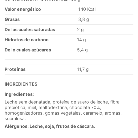
Valor energético
140 Kcal
Grasas
3,8 g
De las cuales saturadas
2 g
Hidratos de carbono
14 g
De lo cuales
azúcares
5,4 g
Proteínas
11,7 g
INGREDIENTES
Ingredientes
:
Leche semidesnatada, proteína de suero de leche, fibra
prebiótica, miel, maltodextrina, chocolate 70%,
homogenizadores, gomas vegetales, caramelo, aromas,
sucralosa.
Alérgenos: Leche, soja, frutos de cáscara.