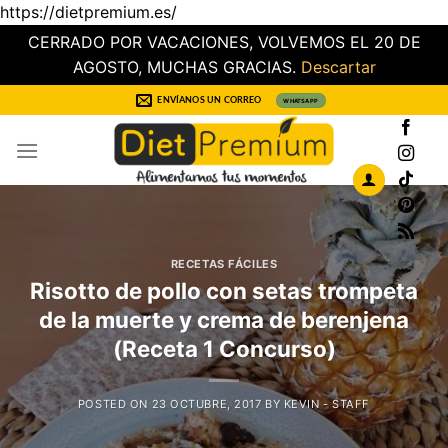
https://dietpremium.es/
CERRADO POR VACACIONES, VOLVEMOS EL 20 DE
AGOSTO, MUCHAS GRACIAS.
Descartar
Saltar
ENVÍANOS UN CORREO
WHATSAPP
al
contenido
RECETAS FÁCILES
Risotto de pollo con setas trompeta
de la muerte y crema de berenjena
(Receta 1 Concurso)
POSTED ON
23 OCTUBRE, 2017
BY
KEVIN - STAFF