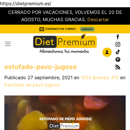
https://dietpremium.es/
CERRADO POR VACACIONES, VOLVEMOS EL 20 DE
AGOSTO, MUCHAS GRACIAS.
Descartar
Saltar
ENVÍANOS UN CORREO
WHATSAPP
al
contenido
estofado-pavo-jugoso
Publicado
27 septiembre, 2021
en
1024 &veces; 415
en
Estofado de pavo jugoso