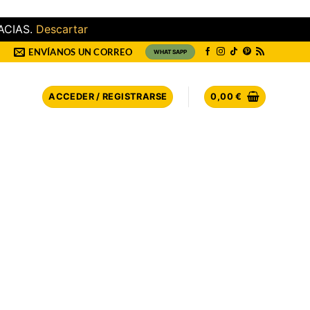
ACIAS.
Descartar
ENVÍANOS UN CORREO
WHATSAPP
ACCEDER / REGISTRARSE
0,00
€