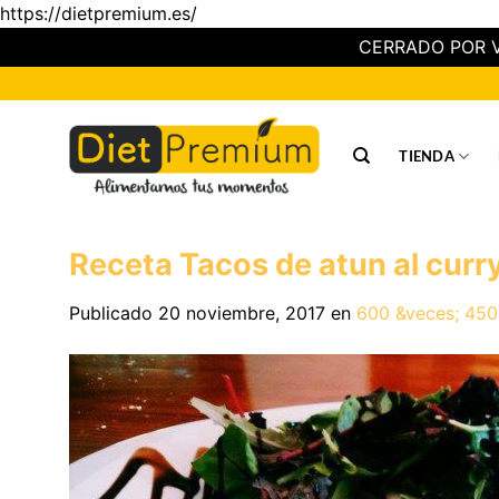
https://dietpremium.es/
CERRADO POR V
Saltar
al
contenido
TIENDA
Receta Tacos de atun al curr
Publicado
20 noviembre, 2017
en
600 &veces; 450