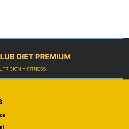
LUB DIET PREMIUM
UTRICIÓN Y FITNESS
S
ros
al