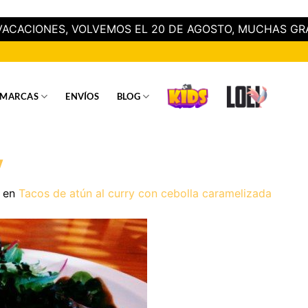
ACACIONES, VOLVEMOS EL 20 DE AGOSTO, MUCHAS GR
MARCAS
ENVÍOS
BLOG
y
en
Tacos de atún al curry con cebolla caramelizada