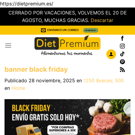
https://dietpremium.es/
CERRADO POR VACACIONES, VOLVEMOS EL 20 DE
AGOSTO, MUCHAS GRACIAS.
Descartar
Saltar
ENVÍANOS UN CORREO
WHATSAPP
al
contenido
banner black friday
Publicado
28 noviembre, 2025
en
1250 &veces; 500
en
Home