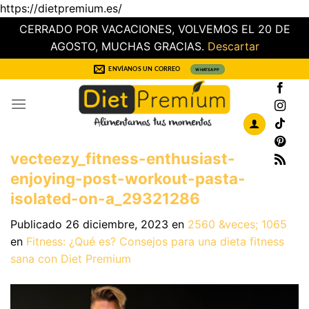
https://dietpremium.es/
CERRADO POR VACACIONES, VOLVEMOS EL 20 DE
AGOSTO, MUCHAS GRACIAS.
Descartar
Saltar
ENVÍANOS UN CORREO
WHATSAPP
al
contenido
vecteezy_fitness-enthusiast-
enjoying-post-workout-pasta-
isolated-on-a_29321286
Publicado
26 diciembre, 2023
en
2560 &veces; 1065
en
Fitness: ¿Qué es? Consejos para una dieta fitness
sana con Diet Premium