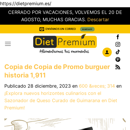
https://dietpremium.es/
CERRADO POR VACACIONES, VOLVEMOS EL 20 DE
AGOSTO, MUCHAS GRACIAS.
Descartar
Saltar
ENVÍANOS UN CORREO
WHATSAPP
al
contenido
Copia de Copia de Promo burguer
historia 1,911
Publicado
28 diciembre, 2023
en
600 &veces; 314
en
¡Explora nuevos horizontes culinarios con el
Sazonador de Queso Curado de Guimarana en Diet
Premium!