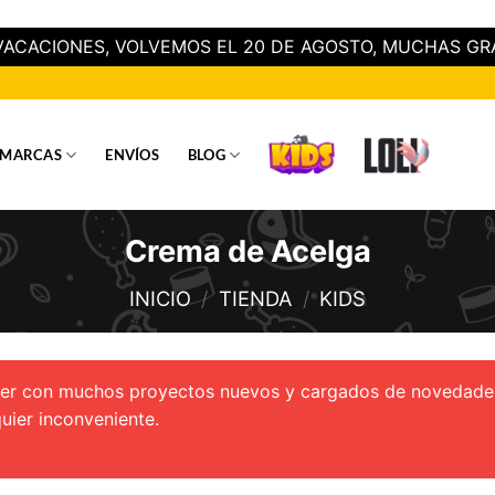
ACACIONES, VOLVEMOS EL 20 DE AGOSTO, MUCHAS GR
MARCAS
ENVÍOS
BLOG
Crema de Acelga
INICIO
/
TIENDA
/
KIDS
lver con muchos proyectos nuevos y cargados de novedade
uier inconveniente.