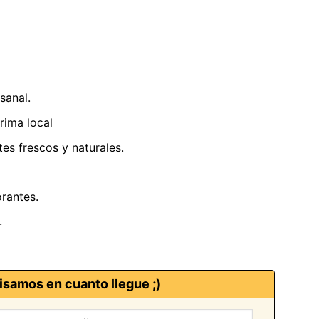
sanal.
rima local
es frescos y naturales.
rantes.
.
isamos en cuanto llegue ;)