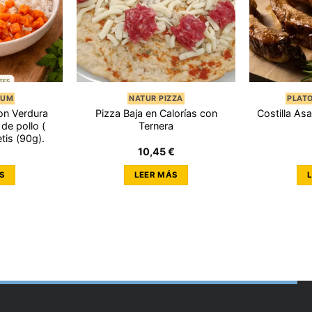
IUM
NATUR PIZZA
PLAT
on Verdura
Pizza Baja en Calorías con
Costilla As
de pollo (
Ternera
tis (90g).
10,45
€
S
LEER MÁS