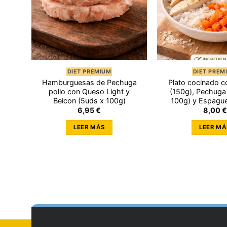
DIET PREMIUM
DIET PREM
oli
Hamburguesas de Pechuga
Plato cocinado c
lo
pollo con Queso Light y
(150g), Pechuga 
Beicon (5uds x 100g)
100g) y Espague
6,95
€
8,00
€
LEER MÁS
LEER MÁ