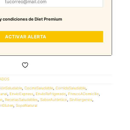
y condiciones de Diet Premium
ADOS
iónSaludable
,
CocinaSaludable
,
ComidaSaludable
,
anal
,
EnvíoExpress
,
EnvíoRefrigerado
,
FrescoADomicilio
,
no
,
RecetasSaludables
,
SaborAuténtico
,
SinAlergenos
,
inGluten
,
SopaNatural