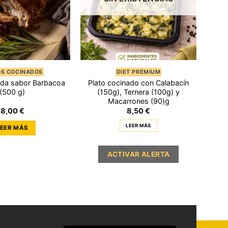
OS COCINADOS
DIET PREMIUM
ada sabor Barbacoa
Plato cocinado con Calabacín
(500 g)
(150g), Ternera (100g) y
Macarrones (90)g
8,00
€
8,50
€
LEER MÁS
LEER MÁS