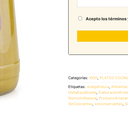
Acepto los términos 
Categorías:
KIDS
,
PLATOS COCIN
Etiquetas:
acelgafresca
,
Alimentac
DietaEquilibrada
,
ElaboraciónArtes
NutriciónNatural
,
ProductoArtesa
SinColorantes
,
sinconservantes
,
S