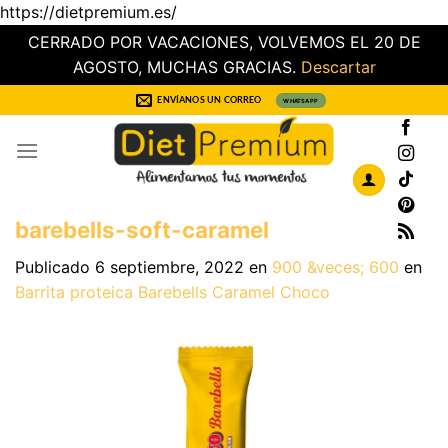
https://dietpremium.es/
CERRADO POR VACACIONES, VOLVEMOS EL 20 DE
AGOSTO, MUCHAS GRACIAS.
Descartar
Saltar
ENVÍANOS UN CORREO
WHATSAPP
al
contenido
barebells-soft-caramel
Publicado
6 septiembre, 2022
en
900 &veces; 600
en
Barrita proteica Barebells Caramel Choco