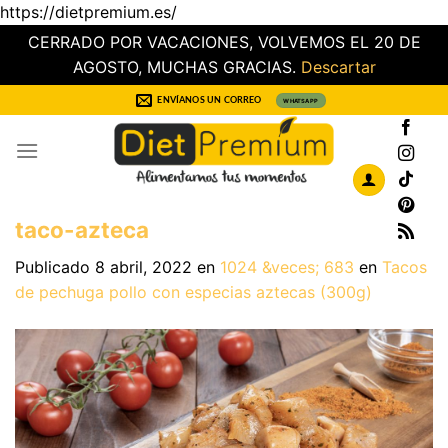
https://dietpremium.es/
CERRADO POR VACACIONES, VOLVEMOS EL 20 DE
AGOSTO, MUCHAS GRACIAS.
Descartar
Saltar
ENVÍANOS UN CORREO
WHATSAPP
al
contenido
taco-azteca
Publicado
8 abril, 2022
en
1024 &veces; 683
en
Tacos
de pechuga pollo con especias aztecas (300g)