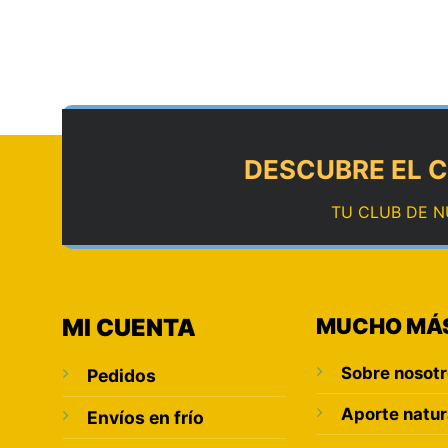
DESCUBRE EL C
TU CLUB DE N
MI CUENTA
MUCHO MÁ
Sobre nosot
Pedidos
Aporte natur
Envíos en frío