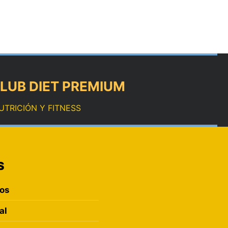
LUB DIET PREMIUM
UTRICIÓN Y FITNESS
S
ros
al