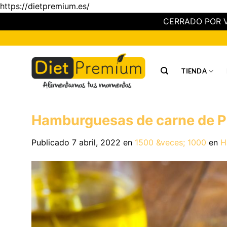
https://dietpremium.es/
CERRADO POR V
Saltar
al
contenido
TIENDA
Hamburguesas de carne de P
Publicado
7 abril, 2022
en
1500 &veces; 1000
en
H