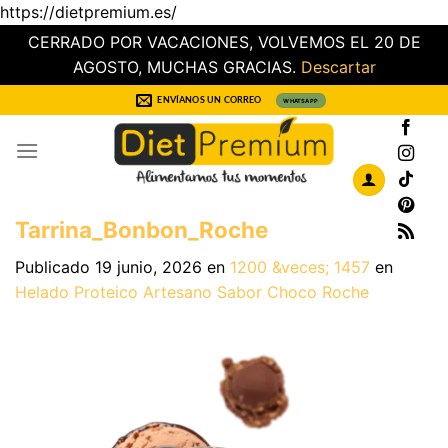
https://dietpremium.es/
CERRADO POR VACACIONES, VOLVEMOS EL 20 DE
AGOSTO, MUCHAS GRACIAS.
Descartar
Saltar
ENVÍANOS UN CORREO
WHATSAPP
al
contenido
Tarrina_Bonbon_Roche
Publicado
19 junio, 2026
en
1200 &veces; 1457
en
Helado Proteico Artesano Sabor Choco Roche