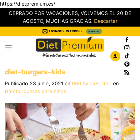
https://dietpremium.es/
CERRADO POR VACACIONES, VOLVEMOS EL 20 DE
AGOSTO, MUCHAS GRACIAS.
Descartar
Saltar
ENVÍANOS UN CORREO
WHATSAPP
al
contenido
diet-burgers-kids
Publicado
23 junio, 2021
en
960 &veces; 960
en
Hamburguesas para niños