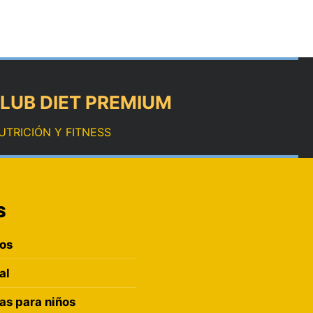
LUB DIET PREMIUM
UTRICIÓN Y FITNESS
S
ros
al
s para niños