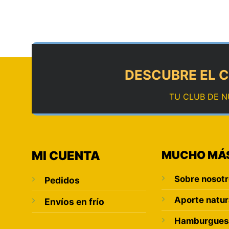
DESCUBRE EL C
TU CLUB DE N
MI CUENTA
MUCHO MÁ
Sobre nosot
Pedidos
Aporte natur
Envíos en frío
Hamburguesa