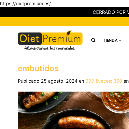
https://dietpremium.es/
CERRADO POR V
Saltar
al
contenido
TIENDA
embutidos
Publicado
25 agosto, 2024
en
500 &veces; 350
e