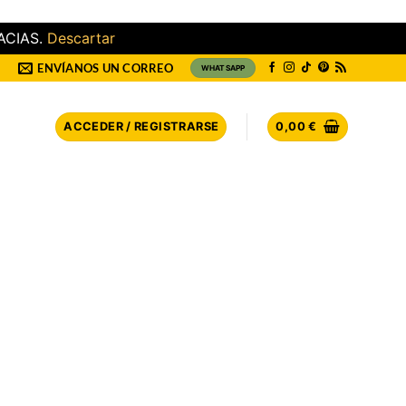
ACIAS.
Descartar
ENVÍANOS UN CORREO
WHATSAPP
ACCEDER / REGISTRARSE
0,00
€