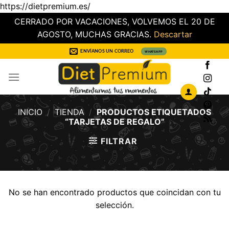
https://dietpremium.es/
CERRADO POR VACACIONES, VOLVEMOS EL 20 DE
AGOSTO, MUCHAS GRACIAS.
Descartar
Saltar
ENVÍANOS UN CORREO
WHATSAPP
al
contenido
INICIO
/
TIENDA
/
PRODUCTOS ETIQUETADOS
“TARJETAS DE REGALO”
FILTRAR
No se han encontrado productos que coincidan con tu
selección.