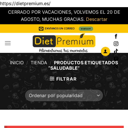
https://dietpremium.es/
CERRADO POR VACACIONES, VOLVEMOS EL 20 DE
AGOSTO, MUCHAS GRACIAS.
Descartar
Saltar
ENVÍANOS UN CORREO
WHATSAPP
al
contenido
INICIO
/
TIENDA
/
PRODUCTOS ETIQUETADOS
“SALUDABLE”
FILTRAR