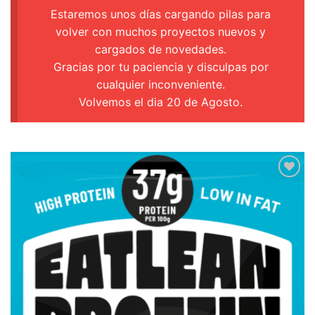
Estaremos unos días cargando pilas para
volver con muchos proyectos nuevos y
cargados de novedades.
Gracias por tu paciencia y disculpas por
cualquier inconveniente.
Volvemos el dia 20 de Agosto.