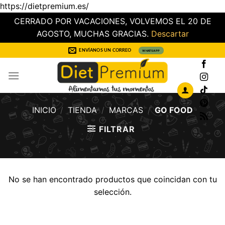
https://dietpremium.es/
CERRADO POR VACACIONES, VOLVEMOS EL 20 DE
AGOSTO, MUCHAS GRACIAS.
Descartar
Saltar
ENVÍANOS UN CORREO
WHATSAPP
al
contenido
INICIO
/
TIENDA
/
MARCAS
/
GO FOOD
FILTRAR
No se han encontrado productos que coincidan con tu
selección.