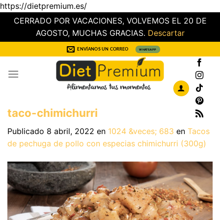
https://dietpremium.es/
CERRADO POR VACACIONES, VOLVEMOS EL 20 DE
AGOSTO, MUCHAS GRACIAS.
Descartar
Saltar
ENVÍANOS UN CORREO
WHATSAPP
al
contenido
taco-chimichurri
Publicado
8 abril, 2022
en
1024 &veces; 683
en
Tacos
de pechuga de pollo con especias chimichurri (300g)