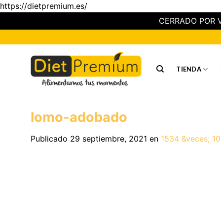
https://dietpremium.es/
CERRADO POR V
Saltar
al
contenido
TIENDA
lomo-adobado
Publicado
29 septiembre, 2021
en
1534 &veces; 1