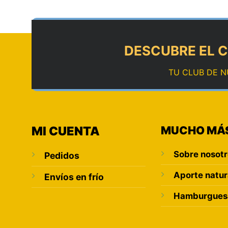
DESCUBRE EL C
TU CLUB DE N
MI CUENTA
MUCHO MÁ
Sobre nosot
Pedidos
Aporte natur
Envíos en frío
Hamburguesa