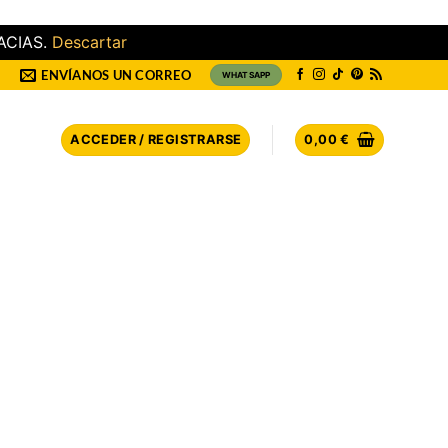
ACIAS.
Descartar
ENVÍANOS UN CORREO
WHATSAPP
ACCEDER / REGISTRARSE
0,00
€