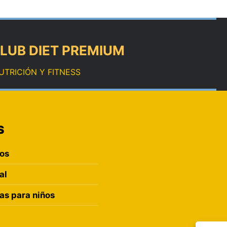
LUB DIET PREMIUM
UTRICIÓN Y FITNESS
S
ros
al
s para niños