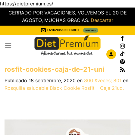
https://dietpremium.es/
CERRADO POR VACACIONES, VOLVEMOS EL 20 DE
AGOSTO, MUCHAS GRACIAS.
Descartar
Saltar
ENVÍANOS UN CORREO
WHATSAPP
al
contenido
rosfit-cookies-caja-de-21-uni
Publicado
18 septiembre, 2020
en
800 &veces; 801
en
Rosquilla saludable Black Cookie Rosfit – Caja 21ud.