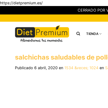
https://dietpremium.es/
CERRADO POR V
Saltar
al
contenido
TIENDA
salchichas saludables de pol
Publicado
6 abril, 2020
en
1534 &veces; 1024
en
S