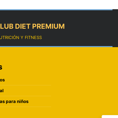
LUB DIET PREMIUM
UTRICIÓN Y FITNESS
S
ros
al
s para niños