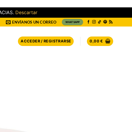
ACIAS.
Descartar
ENVÍANOS UN CORREO
WHATSAPP
ACCEDER / REGISTRARSE
0,00
€