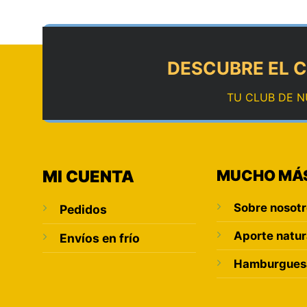
DESCUBRE EL C
TU CLUB DE N
MI CUENTA
MUCHO MÁ
Sobre nosot
Pedidos
Aporte natur
Envíos en frío
Hamburguesa