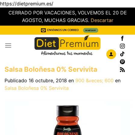
https://dietpremium.es/
CERRADO POR VACACIONES, VOLVEMOS EL 20 DE
AGOSTO, MUCHAS GRACIAS.
Descartar
Saltar
ENVÍANOS UN CORREO
WHATSAPP
al
contenido
Salsa Boloñesa 0% Servivita
Publicado
16 octubre, 2018
en
900 &veces; 600
en
Salsa Boloñesa 0% Servivita