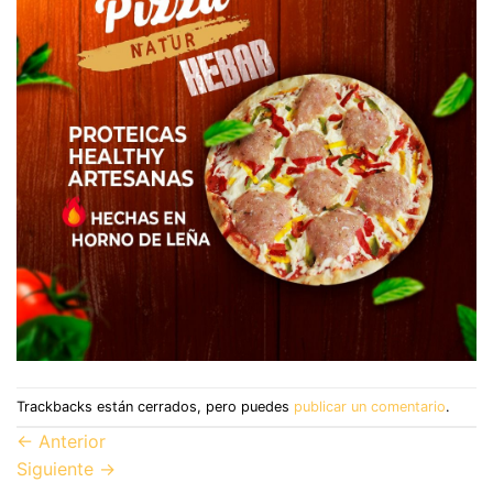
Trackbacks están cerrados, pero puedes
publicar un comentario
.
←
Anterior
Siguiente
→