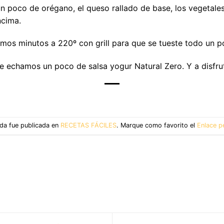
un poco de orégano, el queso rallado de base, los vegetale
ncima.
imos minutos a 220º con grill para que se tueste todo un p
 echamos un poco de salsa yogur Natural Zero. Y a disfruta
da fue publicada en
RECETAS FÁCILES
. Marque como favorito el
Enlace p