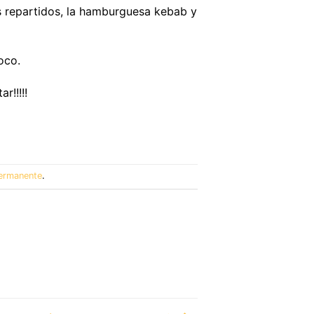
s repartidos, la hamburguesa kebab y
oco.
r!!!!!
ermanente
.