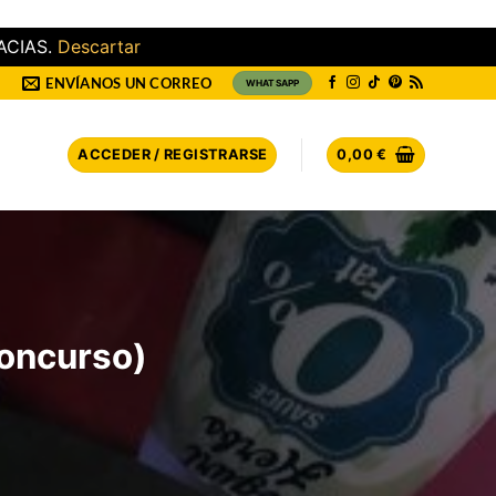
ACIAS.
Descartar
ENVÍANOS UN CORREO
WHATSAPP
ACCEDER / REGISTRARSE
0,00
€
Concurso)