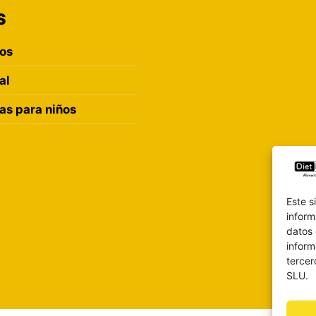
S
ros
al
s para niños
Este s
inform
datos 
inform
tercer
SLU.