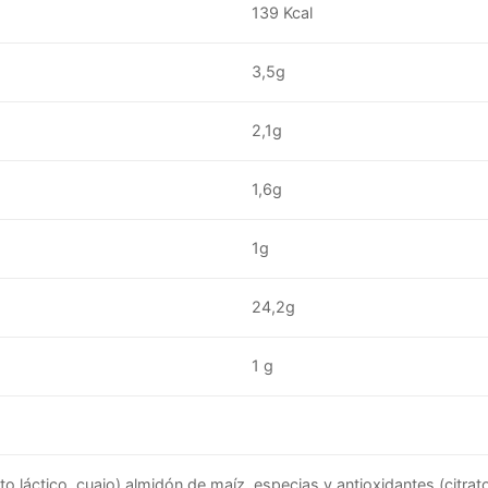
139 Kcal
3,5g
2,1g
1,6g
1g
24,2g
1 g
nto láctico, cuajo) almidón de maíz, especias y antioxidantes (citra