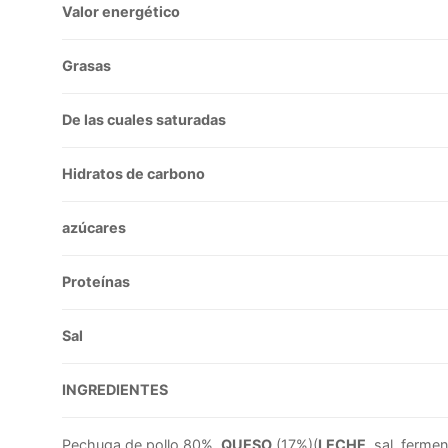
Valor energético
Grasas
De las cuales saturadas
Hidratos de carbono
azúcares
Proteínas
Sal
INGREDIENTES
Pechuga de pollo 80%,
QUESO
(17%)(
LECHE
, sal, ferme