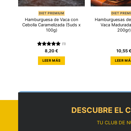
DIET PREMIUM
DIET PREM
(5uds
Hamburguesa de Vaca con
Hamburguesas de 
Cebolla Caramelizada (5uds x
Vaca Madurada
100g)
200gr)
(1)
Valorado
8,20
€
10,55
con
5.00
de 5
LEER MÁS
LEER MÁ
DESCUBRE EL C
TU CLUB DE N