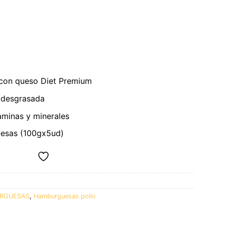
con queso Diet Premium
 desgrasada
taminas y minerales
esas (100gx5ud)
RGUESAS
,
Hamburguesas pollo