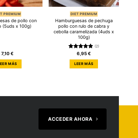
ET PREMIUM
DIET PREMIUM
sas de pollo con
Hamburguesas de pechuga
o (5uds x 100g)
pollo con rulo de cabra y
cebolla caramelizada (4uds x
100g)
(2)
7,10
€
Valorado
6,95
€
con
5.00
de 5
LEER MÁS
LEER MÁS
ACCEDER AHORA