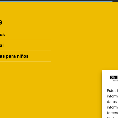
S
ros
al
s para niños
Este s
inform
datos 
inform
tercer