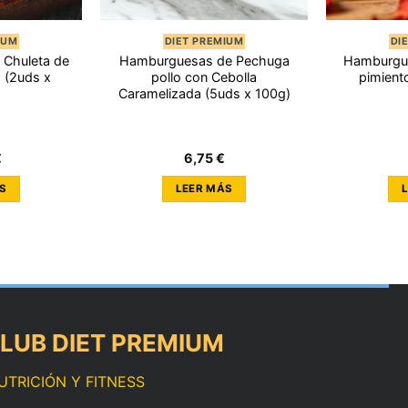
IUM
DIET PREMIUM
DI
Chuleta de
Hamburguesas de Pechuga
Hamburgue
 (2uds x
pollo con Cebolla
pimient
Caramelizada (5uds x 100g)
€
6,75
€
S
LEER MÁS
LUB DIET PREMIUM
UTRICIÓN Y FITNESS