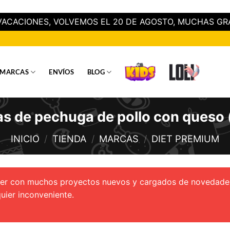
ACACIONES, VOLVEMOS EL 20 DE AGOSTO, MUCHAS GR
MARCAS
ENVÍOS
BLOG
 de pechuga de pollo con queso 
INICIO
/
TIENDA
/
MARCAS
/
DIET PREMIUM
lver con muchos proyectos nuevos y cargados de novedade
uier inconveniente.