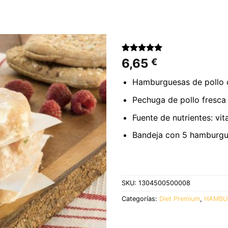
Valorado
7
6,65
€
con
5.00
de 5 en
Hamburguesas de pollo 
base a
valoraciones
Pechuga de pollo fresca
de clientes
Fuente de nutrientes: vi
Bandeja con 5 hamburgu
SKU:
1304500500008
Categorías:
Diet Premium
,
HAMBU