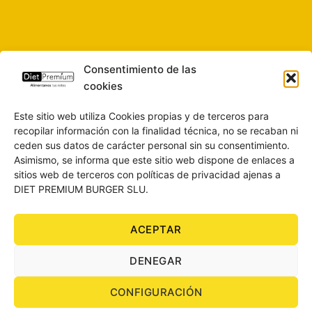
Consentimiento de las
cookies
Este sitio web utiliza Cookies propias y de terceros para
recopilar información con la finalidad técnica, no se recaban ni
ceden sus datos de carácter personal sin su consentimiento.
Asimismo, se informa que este sitio web dispone de enlaces a
sitios web de terceros con políticas de privacidad ajenas a
DIET PREMIUM BURGER SLU.
ACEPTAR
SOBRE NOSOTROS
CONTACTO
BLOG
AVISO LEGAL
DENEGAR
POLÍTICA DE PRIVACIDAD
CONDICIONES DE COMPRA
POLÍTICA DE COOKIES
CONFIGURACIÓN
Todos los derechos reservados 2026 ©
DIET PREMIUM