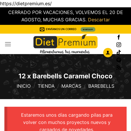
https://dietpremium.es/
CERRADO POR VACACIONES, VOLVEMOS EL 20 DE
AGOSTO, MUCHAS GRACIAS.
Descartar
Saltar
ENVÍANOS UN CORREO
WHATSAPP
al
contenido
12 x Barebells Caramel Choco
INICIO
/
TIENDA
/
MARCAS
/
BAREBELLS
Estaremos unos días cargando pilas para
volver con muchos proyectos nuevos y
cargados de novedades.