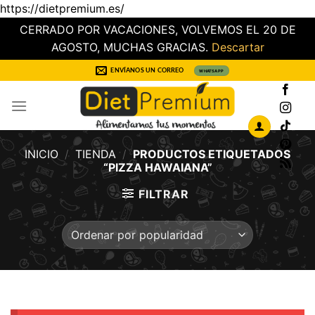
https://dietpremium.es/
CERRADO POR VACACIONES, VOLVEMOS EL 20 DE
AGOSTO, MUCHAS GRACIAS.
Descartar
Saltar
ENVÍANOS UN CORREO
WHATSAPP
al
contenido
INICIO
/
TIENDA
/
PRODUCTOS ETIQUETADOS
“PIZZA HAWAIANA”
FILTRAR