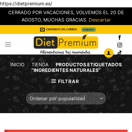
https://dietpremium.es/
CERRADO POR VACACIONES, VOLVEMOS EL 20 DE
AGOSTO, MUCHAS GRACIAS.
Descartar
Saltar
ENVÍANOS UN CORREO
WHATSAPP
al
contenido
INICIO
/
TIENDA
/
PRODUCTOS ETIQUETADOS
“INGREDIENTES NATURALES”
FILTRAR