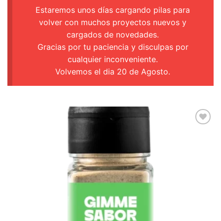
Estaremos unos días cargando pilas para
volver con muchos proyectos nuevos y
cargados de novedades.
Gracias por tu paciencia y disculpas por
cualquier inconveniente.
Volvemos el dia 20 de Agosto.