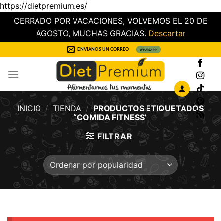
https://dietpremium.es/
CERRADO POR VACACIONES, VOLVEMOS EL 20 DE
AGOSTO, MUCHAS GRACIAS.
Descartar
Saltar
ENVÍANOS UN CORREO
WHATSAPP
al
contenido
INICIO
/
TIENDA
/
PRODUCTOS ETIQUETADOS
“COMIDA FITNESS”
FILTRAR