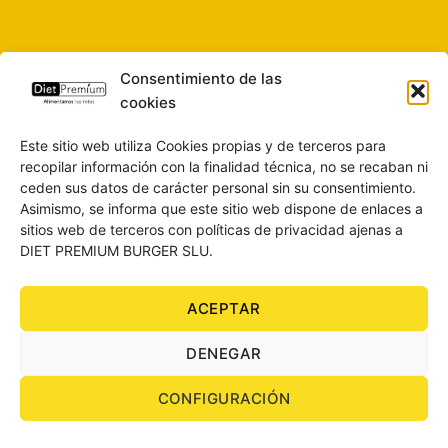
Consentimiento de las
cookies
Este sitio web utiliza Cookies propias y de terceros para
recopilar información con la finalidad técnica, no se recaban ni
ceden sus datos de carácter personal sin su consentimiento.
Asimismo, se informa que este sitio web dispone de enlaces a
sitios web de terceros con políticas de privacidad ajenas a
DIET PREMIUM BURGER SLU.
ACEPTAR
SOBRE NOSOTROS
CONTACTO
BLOG
AVISO LEGAL
DENEGAR
POLÍTICA DE PRIVACIDAD
CONDICIONES DE COMPRA
POLÍTICA DE COOKIES
CONFIGURACIÓN
Todos los derechos reservados 2026 ©
DIET PREMIUM
BURGER SLU