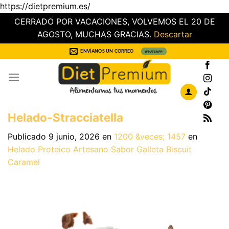
https://dietpremium.es/
CERRADO POR VACACIONES, VOLVEMOS EL 20 DE
AGOSTO, MUCHAS GRACIAS.
Descartar
Saltar
ENVÍANOS UN CORREO
WHATSAPP
al
contenido
Helado-Stracciatella
Publicado
9 junio, 2026
en
1200 &veces; 1457
en
Helado Proteico Artesano Sabor Galleta Biscuit
Caramel